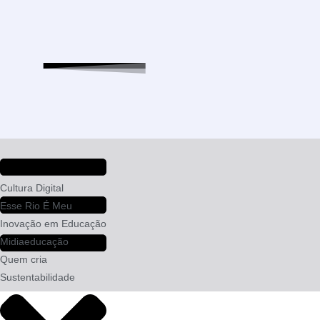
Cultura Digital
Esse Rio É Meu
Inovação em Educação
Midiaeducação
Quem cria
Sustentabilidade