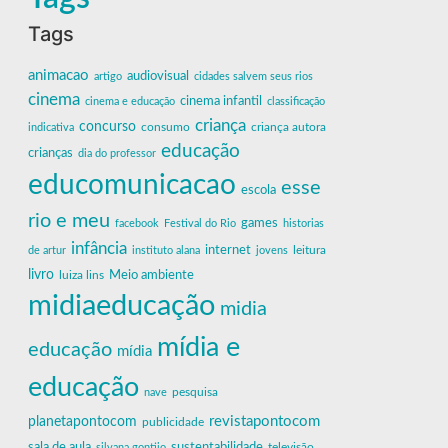
Tags
animacao
audiovisual
artigo
cidades salvem seus rios
cinema
cinema infantil
cinema e educação
classificação
criança
concurso
criança autora
indicativa
consumo
educação
crianças
dia do professor
educomunicacao
esse
escola
rio e meu
games
facebook
Festival do Rio
historias
infância
internet
leitura
de artur
instituto alana
jovens
livro
Meio ambiente
luiza lins
midiaeducação
midia
mídia e
educação
mídia
educação
nave
pesquisa
revistapontocom
planetapontocom
publicidade
sala de aula
sustentabilidade
silvana gontijo
televisão