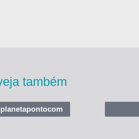
veja também
planetapontocom
Turma 