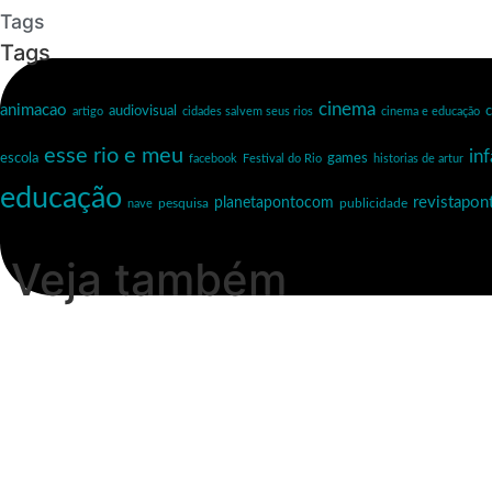
Tags
Tags
cinema
animacao
c
audiovisual
artigo
cidades salvem seus rios
cinema e educação
esse rio e meu
inf
escola
games
facebook
Festival do Rio
historias de artur
educação
revistapo
planetapontocom
nave
pesquisa
publicidade
Veja também
Esse Rio é Meu