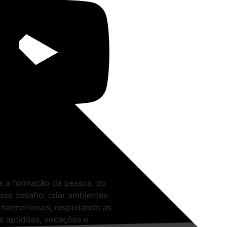
ra a formação da pessoa, do
sse desafio: criar ambientes
 harmoniosos, respeitando as
as aptidões, vocações e