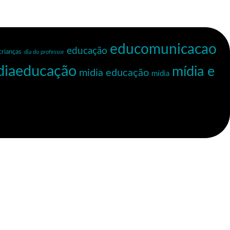
educomunicacao
educação
crianças
dia do professor
diaeducação
mídia e
midia educação
mídia
Planeta