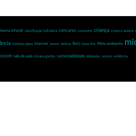
criança
inema infantil
concurso
criança autora
classificação indicativa
consumo
mi
ância
internet
livro
Meio ambiente
leitura
luiza lins
instituto alana
jovens
ntocom
sala de aula
sustentabilidade
silvana gontijo
televisão
unesco
violência
planetapontocom
Turma do 