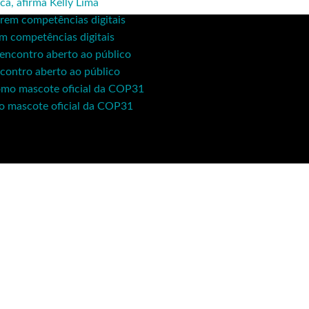
ca, afirma Kelly Lima
em competências digitais
contro aberto ao público
mo mascote oficial da COP31