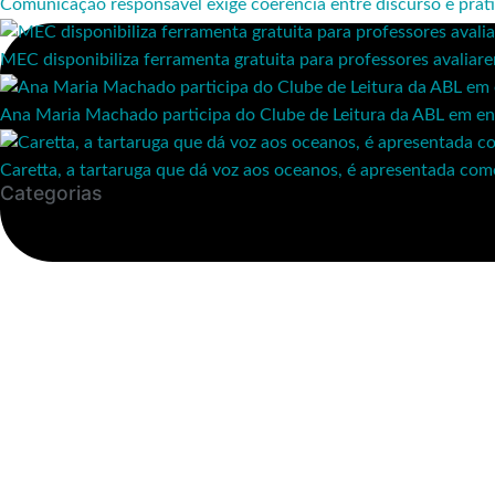
Comunicação responsável exige coerência entre discurso e práti
MEC disponibiliza ferramenta gratuita para professores avaliar
Ana Maria Machado participa do Clube de Leitura da ABL em en
Caretta, a tartaruga que dá voz aos oceanos, é apresentada co
Categorias