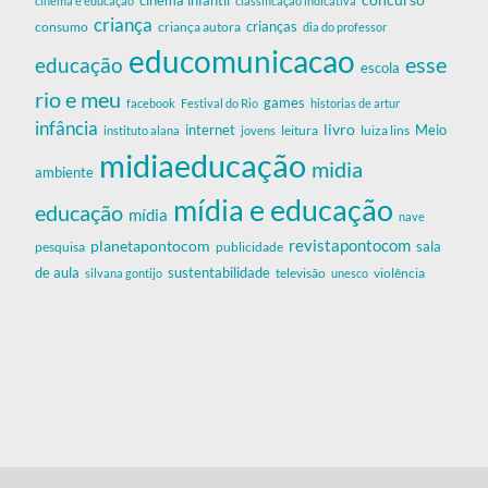
cinema e educação
classificação indicativa
criança
criança autora
crianças
consumo
dia do professor
educomunicacao
esse
educação
escola
rio e meu
games
facebook
Festival do Rio
historias de artur
infância
livro
internet
Meio
leitura
luiza lins
instituto alana
jovens
midiaeducação
midia
ambiente
mídia e educação
educação
mídia
nave
revistapontocom
planetapontocom
sala
publicidade
pesquisa
de aula
sustentabilidade
silvana gontijo
televisão
unesco
violência