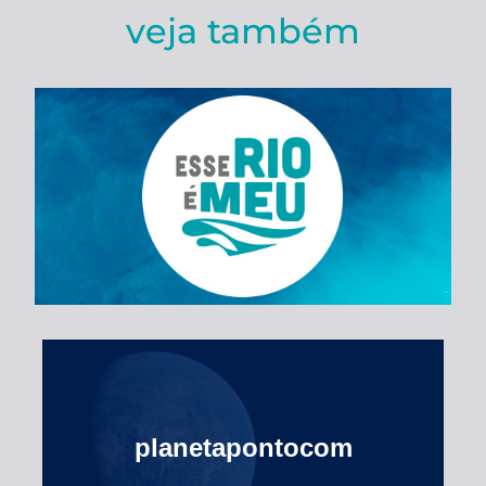
veja também
Esse Rio é Meu
planetapontocom