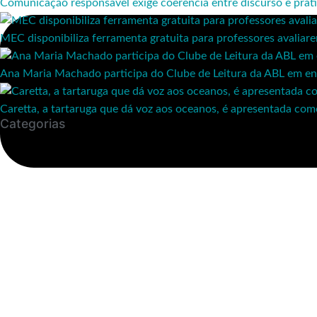
Comunicação responsável exige coerência entre discurso e práti
MEC disponibiliza ferramenta gratuita para professores avaliar
Ana Maria Machado participa do Clube de Leitura da ABL em en
Caretta, a tartaruga que dá voz aos oceanos, é apresentada co
Categorias