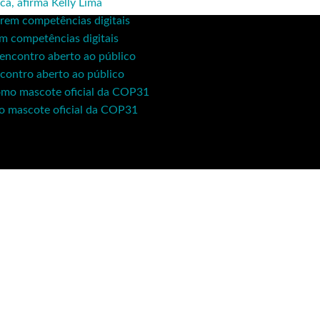
ca, afirma Kelly Lima
em competências digitais
contro aberto ao público
mo mascote oficial da COP31