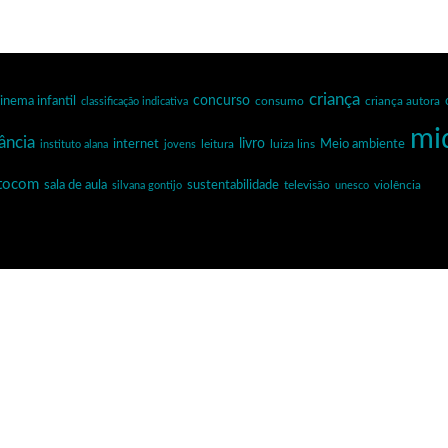
criança
inema infantil
concurso
criança autora
classificação indicativa
consumo
mi
ância
internet
livro
Meio ambiente
leitura
luiza lins
instituto alana
jovens
ntocom
sala de aula
sustentabilidade
silvana gontijo
televisão
unesco
violência
planetapontocom
Turma do 