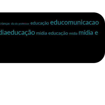
educomunicacao
educação
crianças
dia do professor
diaeducação
mídia e
midia educação
mídia
Planeta