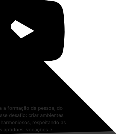
ra a formação da pessoa, do
sse desafio: criar ambientes
 harmoniosos, respeitando as
as aptidões, vocações e