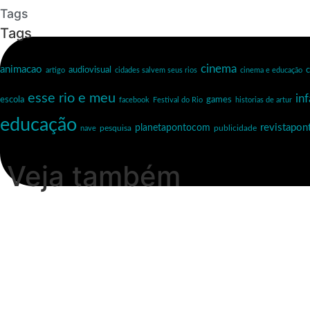
Tags
Tags
cinema
animacao
c
audiovisual
artigo
cidades salvem seus rios
cinema e educação
esse rio e meu
inf
escola
games
facebook
Festival do Rio
historias de artur
educação
revistapo
planetapontocom
nave
pesquisa
publicidade
Veja também
Esse Rio é Meu