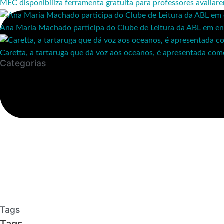
MEC disponibiliza ferramenta gratuita para professores avaliar
Ana Maria Machado participa do Clube de Leitura da ABL em en
Caretta, a tartaruga que dá voz aos oceanos, é apresentada co
Categorias
Tags