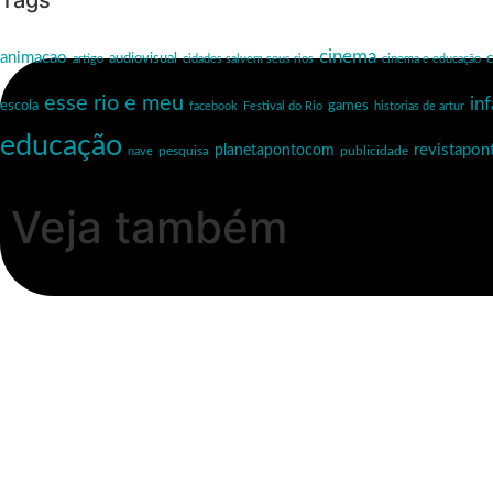
Tags
cinema
animacao
c
audiovisual
artigo
cidades salvem seus rios
cinema e educação
esse rio e meu
inf
escola
games
facebook
Festival do Rio
historias de artur
educação
revistapo
planetapontocom
nave
pesquisa
publicidade
Veja também
Esse Rio é Meu