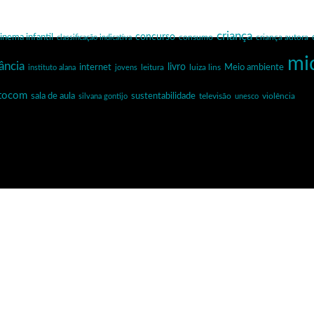
criança
inema infantil
concurso
criança autora
classificação indicativa
consumo
mi
ância
internet
livro
Meio ambiente
leitura
luiza lins
instituto alana
jovens
ntocom
sala de aula
sustentabilidade
silvana gontijo
televisão
unesco
violência
planetapontocom
Turma do 