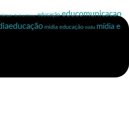
educomunicacao
educação
crianças
dia do professor
diaeducação
mídia e
midia educação
mídia
Planeta