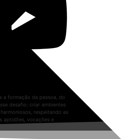
ra a formação da pessoa, do
sse desafio: criar ambientes
 harmoniosos, respeitando as
as aptidões, vocações e