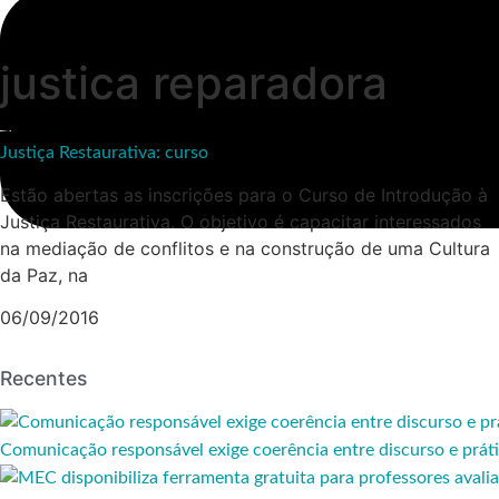
justica reparadora
Justiça Restaurativa: curso
Estão abertas as inscrições para o Curso de Introdução à
Justiça Restaurativa. O objetivo é capacitar interessados
na mediação de conflitos e na construção de uma Cultura
da Paz, na
06/09/2016
Recentes
Comunicação responsável exige coerência entre discurso e práti