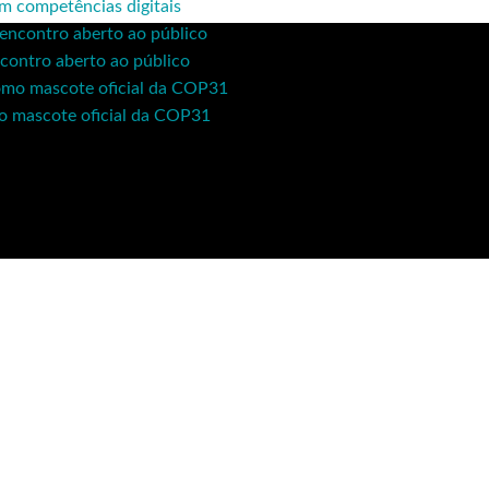
em competências digitais
contro aberto ao público
mo mascote oficial da COP31