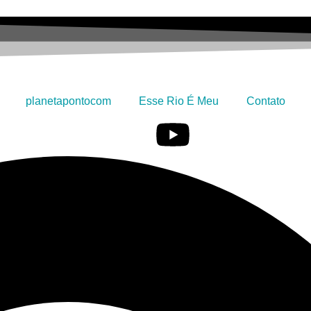
planetapontocom
Esse Rio É Meu
Contato