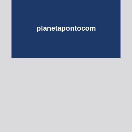
planetapontocom
Turma do Planeta