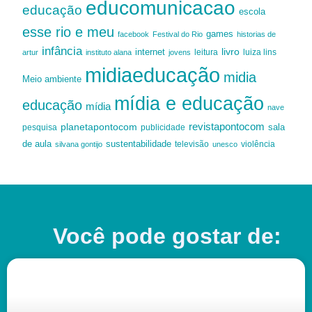
educomunicacao
educação
escola
esse rio e meu
games
facebook
Festival do Rio
historias de
infância
livro
internet
leitura
luiza lins
artur
instituto alana
jovens
midiaeducação
midia
Meio ambiente
mídia e educação
educação
mídia
nave
revistapontocom
planetapontocom
sala
publicidade
pesquisa
de aula
sustentabilidade
silvana gontijo
televisão
unesco
violência
Você pode gostar de: