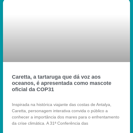
Caretta, a tartaruga que dá voz aos
oceanos, é apresentada como mascote
oficial da COP31
Inspirada na histórica viajante das costas de Antalya,
Caretta, personagem interativa convida o público a
conhecer a importância dos mares para o enfrentamento
da crise climática. A 31ª Conferência das