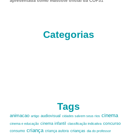
apresentada como mascote oficial da COP31
Categorias
Tags
cinema
animacao
audiovisual
artigo
cidades salvem seus rios
cinema infantil
concurso
cinema e educação
classificação indicativa
criança
criança autora
crianças
consumo
dia do professor