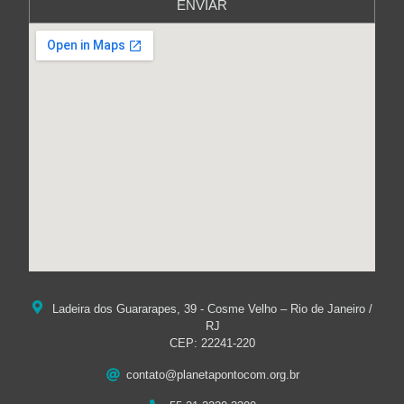
ENVIAR
Ladeira dos Guararapes, 39 - Cosme Velho – Rio de Janeiro /
RJ
CEP: 22241-220
contato@planetapontocom.org.br