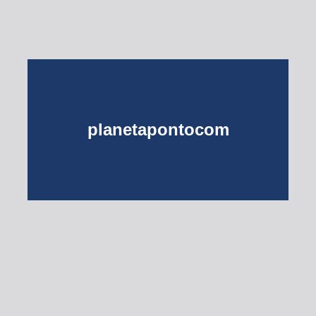
planetapontocom
Turma do Planeta