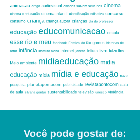
cinema
animacao
audiovisual
artigo
cidades salvem seus rios
cinema infantil
concurso
cinema e educação
classificação indicativa
criança
criança autora
crianças
consumo
dia do professor
educomunicacao
educação
escola
esse rio e meu
games
facebook
Festival do Rio
historias de
infância
livro
internet
leitura
luiza lins
artur
instituto alana
jovens
midiaeducação
midia
Meio ambiente
mídia e educação
educação
mídia
nave
revistapontocom
planetapontocom
sala
publicidade
pesquisa
de aula
sustentabilidade
silvana gontijo
televisão
unesco
violência
Você pode gostar de: