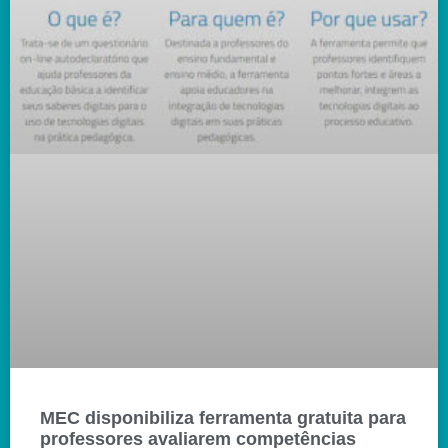
MEC disponibiliza ferramenta gratuita para
professores avaliarem competências