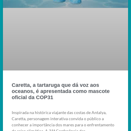
Caretta, a tartaruga que dá voz aos
oceanos, é apresentada como mascote
oficial da COP31
Inspirada na histórica viajante das costas de Antalya,
Caretta, personagem interativa convida o público a
conhecer a importância dos mares para o enfrentamento
da crise climática. A 31ª Conferência das