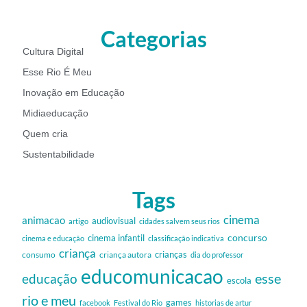
Categorias
Cultura Digital
Esse Rio É Meu
Inovação em Educação
Midiaeducação
Quem cria
Sustentabilidade
Tags
cinema
animacao
audiovisual
artigo
cidades salvem seus rios
cinema infantil
concurso
cinema e educação
classificação indicativa
criança
criança autora
crianças
consumo
dia do professor
educomunicacao
esse
educação
escola
rio e meu
games
facebook
Festival do Rio
historias de artur