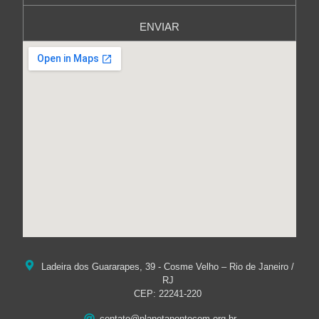
ENVIAR
Ladeira dos Guararapes, 39 - Cosme Velho – Rio de Janeiro /
RJ
CEP: 22241-220
contato@planetapontocom.org.br