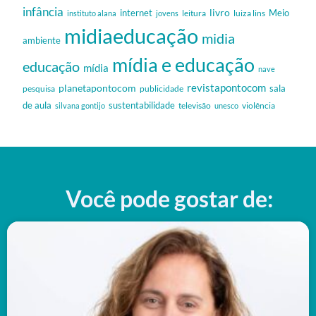
infância
livro
internet
Meio
leitura
luiza lins
instituto alana
jovens
midiaeducação
midia
ambiente
mídia e educação
educação
mídia
nave
revistapontocom
planetapontocom
sala
publicidade
pesquisa
de aula
sustentabilidade
silvana gontijo
televisão
unesco
violência
Você pode gostar de: