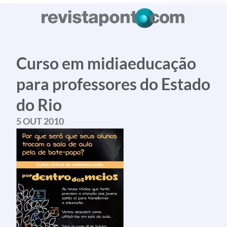
planetapontocom
Esse Rio É Meu
Contato
Curso em midiaeducação
para professores do Estado
do Rio
conheça o programa
5 OUT 2010