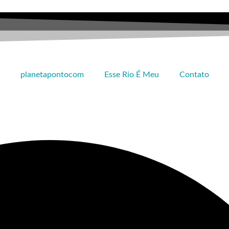
planetapontocom
Esse Rio É Meu
Contato