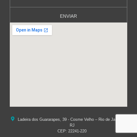
ENVIAR
Ladeira dos Guararapes, 39 - Cosme Velho – Rio de Janeiro /
RJ
CEP: 22241-220