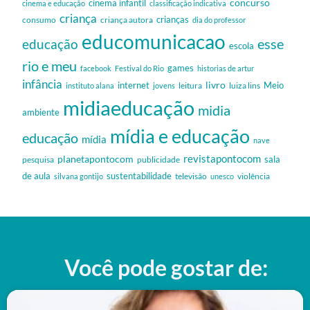
cinema infantil
concurso
cinema e educação
classificação indicativa
criança
criança autora
crianças
consumo
dia do professor
educomunicacao
esse
educação
escola
rio e meu
games
facebook
Festival do Rio
historias de artur
infância
livro
internet
Meio
leitura
luiza lins
instituto alana
jovens
midiaeducação
midia
ambiente
mídia e educação
educação
mídia
nave
revistapontocom
planetapontocom
sala
publicidade
pesquisa
de aula
sustentabilidade
silvana gontijo
televisão
unesco
violência
Você pode gostar de: