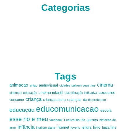
Categorias
Tags
cinema
animacao
audiovisual
artigo
cidades salvem seus rios
cinema infantil
concurso
cinema e educação
classificação indicativa
criança
criança autora
crianças
consumo
dia do professor
educomunicacao
educação
escola
esse rio e meu
games
facebook
Festival do Rio
historias de
infância
livro
internet
leitura
luiza lins
artur
instituto alana
jovens