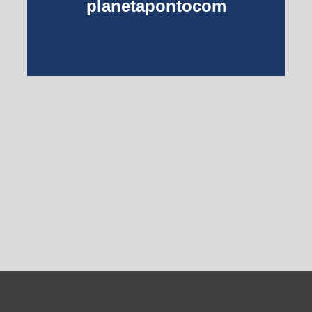
planetapontocom
Turma do Planeta