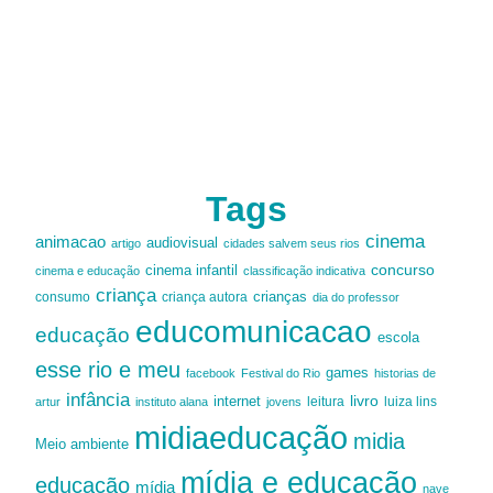
Tags
cinema
animacao
audiovisual
artigo
cidades salvem seus rios
cinema infantil
concurso
cinema e educação
classificação indicativa
criança
criança autora
crianças
consumo
dia do professor
educomunicacao
educação
escola
esse rio e meu
games
facebook
Festival do Rio
historias de
infância
livro
internet
leitura
luiza lins
artur
instituto alana
jovens
midiaeducação
midia
Meio ambiente
mídia e educação
educação
mídia
nave