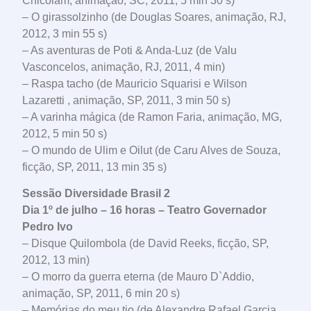
Chicolam, animação, SC, 2011, 5 min 30 s)
– O girassolzinho (de Douglas Soares, animação, RJ,
2012, 3 min 55 s)
– As aventuras de Poti & Anda-Luz (de Valu
Vasconcelos, animação, RJ, 2011, 4 min)
– Raspa tacho (de Mauricio Squarisi e Wilson
Lazaretti , animação, SP, 2011, 3 min 50 s)
– A varinha mágica (de Ramon Faria, animação, MG,
2012, 5 min 50 s)
– O mundo de Ulim e Oilut (de Caru Alves de Souza,
ficção, SP, 2011, 13 min 35 s)
Sessão Diversidade Brasil 2
Dia 1º de julho – 16 horas – Teatro Governador
Pedro Ivo
– Disque Quilombola (de David Reeks, ficção, SP,
2012, 13 min)
– O morro da guerra eterna (de Mauro D`Addio,
animação, SP, 2011, 6 min 20 s)
– Memórias do meu tio (de Alexandre Rafael Garcia,