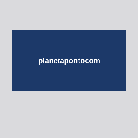
planetapontocom
Turma do Planeta