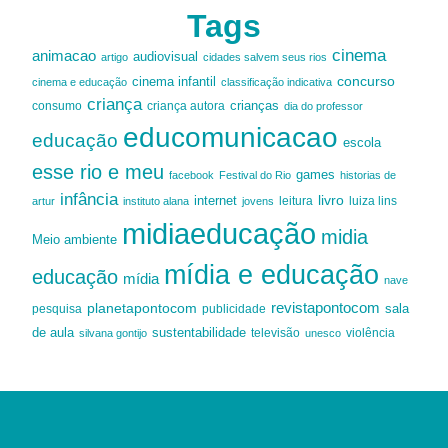
Tags
cinema
animacao
audiovisual
artigo
cidades salvem seus rios
cinema infantil
concurso
cinema e educação
classificação indicativa
criança
criança autora
crianças
consumo
dia do professor
educomunicacao
educação
escola
esse rio e meu
games
facebook
Festival do Rio
historias de
infância
livro
internet
leitura
luiza lins
artur
instituto alana
jovens
midiaeducação
midia
Meio ambiente
mídia e educação
educação
mídia
nave
revistapontocom
planetapontocom
sala
publicidade
pesquisa
de aula
sustentabilidade
silvana gontijo
televisão
unesco
violência