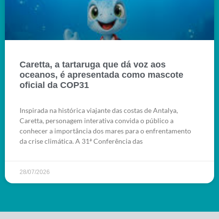
Caretta, a tartaruga que dá voz aos
oceanos, é apresentada como mascote
oficial da COP31
Inspirada na histórica viajante das costas de Antalya,
Caretta, personagem interativa convida o público a
conhecer a importância dos mares para o enfrentamento
da crise climática. A 31ª Conferência das
28/07/2026