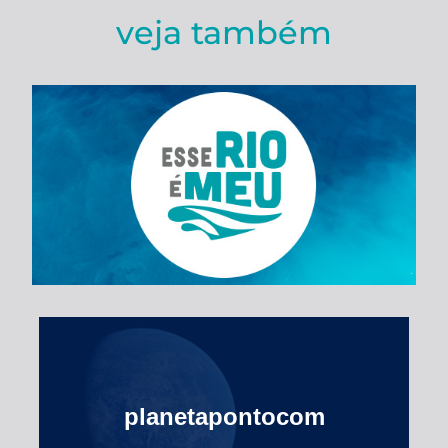
veja também
Esse Rio é Meu
planetapontocom