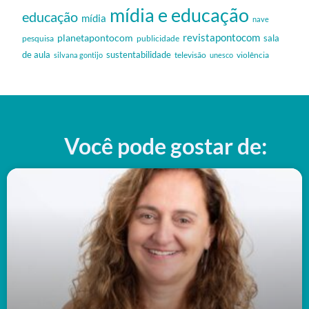
mídia e educação
educação
mídia
nave
revistapontocom
planetapontocom
sala
publicidade
pesquisa
de aula
sustentabilidade
silvana gontijo
televisão
unesco
violência
Você pode gostar de: