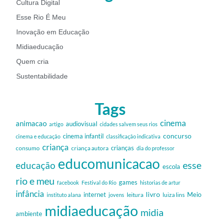
Cultura Digital
Esse Rio É Meu
Inovação em Educação
Midiaeducação
Quem cria
Sustentabilidade
Tags
cinema
animacao
audiovisual
artigo
cidades salvem seus rios
cinema infantil
concurso
cinema e educação
classificação indicativa
criança
criança autora
crianças
consumo
dia do professor
educomunicacao
esse
educação
escola
rio e meu
games
facebook
Festival do Rio
historias de artur
infância
livro
internet
Meio
leitura
luiza lins
instituto alana
jovens
midiaeducação
midia
ambiente