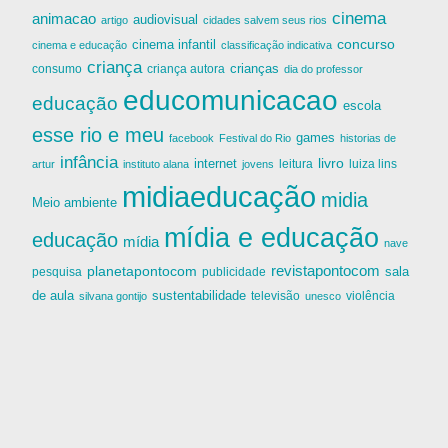
cinema
animacao
audiovisual
artigo
cidades salvem seus rios
cinema infantil
concurso
cinema e educação
classificação indicativa
criança
criança autora
crianças
consumo
dia do professor
educomunicacao
educação
escola
esse rio e meu
games
facebook
Festival do Rio
historias de
infância
livro
internet
leitura
luiza lins
artur
instituto alana
jovens
midiaeducação
midia
Meio ambiente
mídia e educação
educação
mídia
nave
revistapontocom
planetapontocom
sala
publicidade
pesquisa
de aula
sustentabilidade
silvana gontijo
televisão
unesco
violência