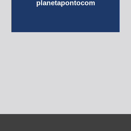
planetapontocom
Turma do Planeta