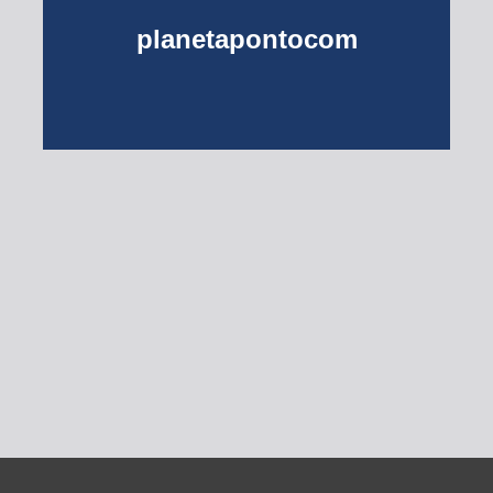
planetapontocom
Turma do Planeta