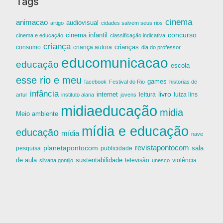
Tags
cinema
animacao
audiovisual
artigo
cidades salvem seus rios
cinema infantil
concurso
cinema e educação
classificação indicativa
criança
criança autora
crianças
consumo
dia do professor
educomunicacao
educação
escola
esse rio e meu
games
facebook
Festival do Rio
historias de
infância
livro
internet
leitura
luiza lins
artur
instituto alana
jovens
midiaeducação
midia
Meio ambiente
mídia e educação
educação
mídia
nave
revistapontocom
planetapontocom
sala
publicidade
pesquisa
de aula
sustentabilidade
silvana gontijo
televisão
unesco
violência