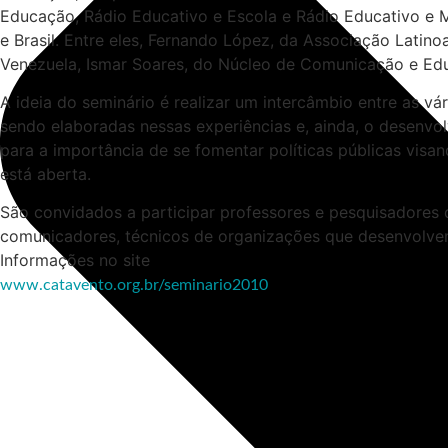
Educação, Rádio Educativo e Escola e Rádio Educativo e M
e Brasil. Entre eles, Fernando López, da Associação Latin
Venezuela, Ismar Soares, do Núcleo de Comunicação e Educ
A ideia do seminário é realizar um intercâmbio entre as v
sendo elaboradas nessas experiências e, ainda, o desenvol
para a importância de se fomentar políticas públicas vis
está aberta.
São convidados a participar professores e pesquisadores d
comunicadores, técnicos de organizações que desenvolvem
Informações no site
www.catavento.org.br/seminario2010