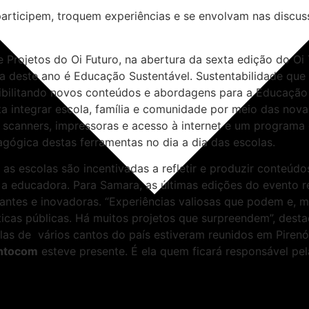
rticipem, troquem experiências e se envolvam nas discuss
 Projetos do Oi Futuro, na abertura da sexta edição do Oi 
ma deste ano é Educação Sustentável. Sustentabilidade qu
sibilitando novos conteúdos e abordagens para a Educação 
a integrar escola, família e comunidade por meio das nova
 scanners, impressoras e acesso à internet e um program
gógica destas ferramentas no dia a dia das escolas.
 as escolas são incentivadas a refletir e produzir conteú
u a educadora. Para Samara, as últimas edições do evento 
ntes e inovadoras. “Experiências valiosas que podem e, mu
íticas públicas. Há muitos projetos que surpreendem”, desta
as de vários cantos do país estiveram reunidos em Pirenóp
ntocom
esteve presente. É ela quem ficará responsável pe