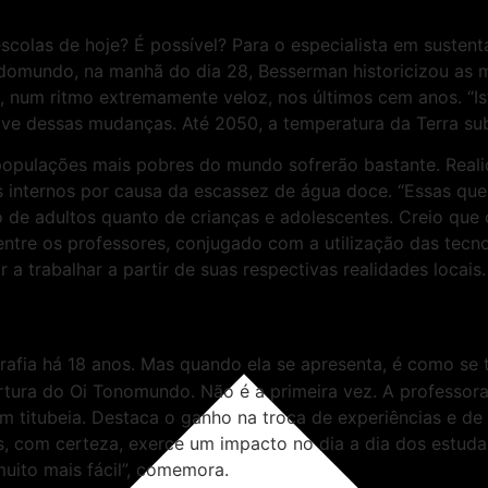
olas de hoje? É possível? Para o especialista em sustenta
odomundo, na manhã do dia 28, Besserman historicizou as 
, num ritmo extremamente veloz, nos últimos cem anos. “Is
e dessas mudanças. Até 2050, a temperatura da Terra subir
populações mais pobres do mundo sofrerão bastante. Real
s internos por causa da escassez de água doce. “Essas que
o de adultos quanto de crianças e adolescentes. Creio que 
entre os professores, conjugado com a utilização das tecn
a trabalhar a partir de suas respectivas realidades locais
afia há 18 anos. Mas quando ela se apresenta, é como se t
rtura do Oi Tonomundo. Não é a primeira vez. A professora
titubeia. Destaca o ganho na troca de experiências e de s
ias, com certeza, exerce um impacto no dia a dia dos estu
muito mais fácil”, comemora.