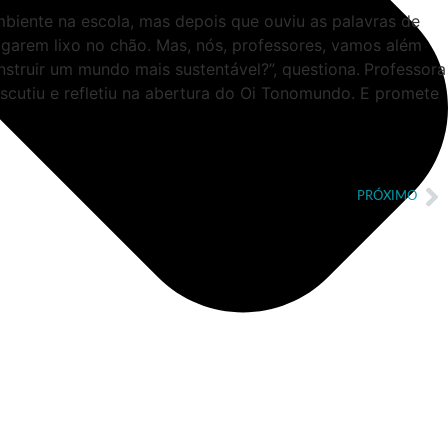
biente na escola, mas depois que ouviu as palavras de
jogarem lixo no chão. Mas, nós, professores, vamos além
struir um mundo mais sustentável?”, questiona.
Professora
discutiu e refletiu na abertura do Oi Tonomundo. E promete
PRÓXIMO