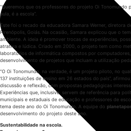
“Queremos que os professores do projeto Oi Tonomundo pa
aula, é a escola”.
Este foi o recado da educadora Samara Werner, diretora de
Pirenópolis, Goiás. Na ocasião, Samara explicou que o te
ambiente. A ideia é promover trocas de experiências, pos
atrativa e lúdica. Criado em 2000, o projeto tem como met
laboratórios de informática compostos por computadores,
desenvolvimento de projetos que incluam a utilização peda
“O Oi Tonomundo, na verdade, é um projeto piloto, no qual
137 instituições de ensino em 26 estados do país”, afirmo
discussão e reflexão, com propostas pedagógicas interessa
Experiências que, inclusive, servem de referência para pol
municipais e estaduais de educação e professores de escol
tema deste ano do Oi Tonomundo. A equipe do
planetapo
desenvolvimento do projeto deste ano.
Sustentabilidade na escola.