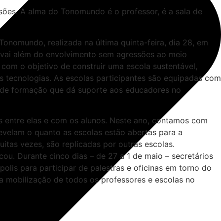
ões. A alma do Tonomundo é o professor, é a sala de
Tonomundo, realizada na última quinta-feira, dia 28, em
e vai além do envolvimento sem agressões ao meio
com o objetivo de construir uma escola sustentável,
s tecnologias. As escolas participantes são equipadas com
a de formação que dá suporte aos educadores no
dos entre elas e com os alunos. Neste ano, contamos com
revelam o quanto as escolas estão abertas para a
itas vezes, são replicadas por outras escolas.
cou. Durante cinco dias – de 27 a 1 de maio – secretários
olis para participar de palestras e oficinas em torno do
la mobilização de todos os professores e escolas no