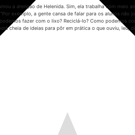
amou a atenção de Helenida. Sim, ela trabalha com meio am
 “Por exemplo, a gente cansa de falar para os alunos não 
e podemos fazer com o lixo? Reciclá-lo? Como podemos con
stá cheia de ideias para pôr em prática o que ouviu, leu, 