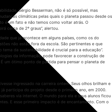
bilidade, Sérgio Besserman, não é só possível, mas
mudanças climáticas pelas quais o planeta passou desde os
to é um fato e não temos como voltar atrás. O
á cerca de 2º graus”, alertou.
idade que já acontece em alguns países, como os do
stões não estão fora da escola. São pertinentes e que
o tema da sustentabilidade é crucial para a educação”.
ologias da informação, pode favorecer a construção de
. É um ótimo ponto de partida para pensar o planeta de
ivesse ingressado na carreira ontem. Seus olhos brilham e
 já participa do projeto desde o primeiro ano, em 2000.
aberes via internet. O mundo para ela e seus alunos ficou
dantes. E esse primeiro impacto é de encantamento. Com o