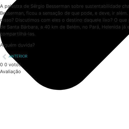
A palestra de Sérgio Besserman sobre sustentabilidade ch
Besserman, ficou a sensação de que pode, e deve, ir além.
disso? Discutimos com eles o destino daquele lixo? O qu
de Santa Bárbara, a 40 km de Belém, no Pará, Helenida já e
compartilhá-las.
Alguém duvida?
ANTERIOR
0
0
votos
Avaliação