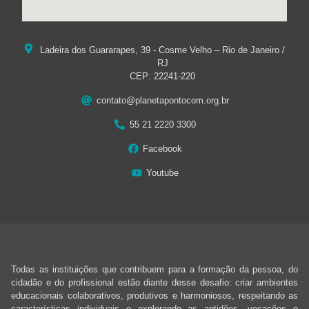
Ladeira dos Guararapes, 39 - Cosme Velho – Rio de Janeiro /
RJ
CEP: 22241-220
contato@planetapontocom.org.br
55 21 2220 3300
Facebook
Youtube
Todas as instituições que contribuem para a formação da pessoa, do
cidadão e do profissional estão diante desse desafio: criar ambientes
educacionais colaborativos, produtivos e harmoniosos, respeitando as
características individuais e explorando as aptidões, vocações e