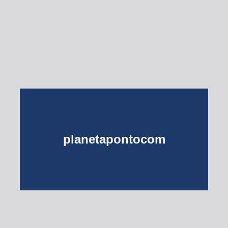
Esse Rio é Meu
planetapontocom