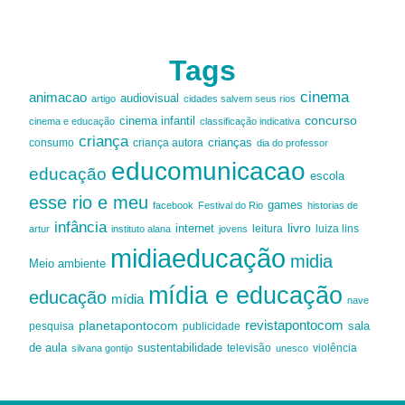
Tags
cinema
animacao
audiovisual
artigo
cidades salvem seus rios
cinema infantil
concurso
cinema e educação
classificação indicativa
criança
criança autora
crianças
consumo
dia do professor
educomunicacao
educação
escola
esse rio e meu
games
facebook
Festival do Rio
historias de
infância
livro
internet
leitura
luiza lins
artur
instituto alana
jovens
midiaeducação
midia
Meio ambiente
mídia e educação
educação
mídia
nave
revistapontocom
planetapontocom
sala
publicidade
pesquisa
de aula
sustentabilidade
silvana gontijo
televisão
unesco
violência