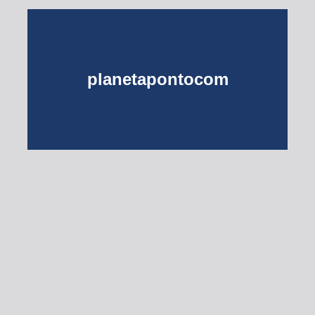
planetapontocom
Turma do Planeta