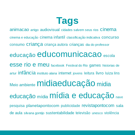
Tags
cinema
animacao
audiovisual
artigo
cidades salvem seus rios
cinema infantil
concurso
cinema e educação
classificação indicativa
criança
criança autora
crianças
consumo
dia do professor
educomunicacao
educação
escola
esse rio e meu
games
facebook
Festival do Rio
historias de
infância
livro
internet
leitura
luiza lins
artur
instituto alana
jovens
midiaeducação
midia
Meio ambiente
mídia e educação
educação
mídia
nave
revistapontocom
planetapontocom
sala
publicidade
pesquisa
de aula
sustentabilidade
silvana gontijo
televisão
unesco
violência