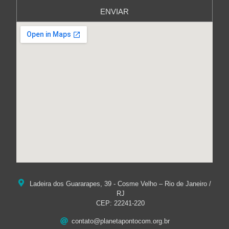
ENVIAR
Ladeira dos Guararapes, 39 - Cosme Velho – Rio de Janeiro /
RJ
CEP: 22241-220
contato@planetapontocom.org.br