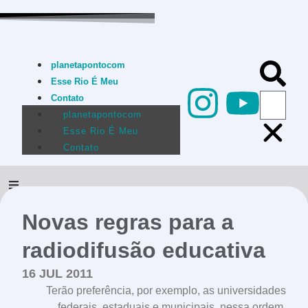
planetapontocom
Esse Rio É Meu
Contato
planetapontocom
Esse Rio É Meu
Contato
Novas regras para a
radiodifusão educativa
conheça o programa
16 JUL 2011
Terão preferência, por exemplo, as universidades
federais, estaduais e municipais, nessa ordem.