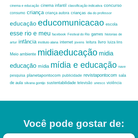
cinema infantil
concurso
cinema e educação
classificação indicativa
criança
criança autora
crianças
consumo
dia do professor
educomunicacao
educação
escola
esse rio e meu
games
facebook
Festival do Rio
historias de
infância
livro
internet
leitura
luiza lins
artur
instituto alana
jovens
midiaeducação
midia
Meio ambiente
mídia e educação
educação
mídia
nave
revistapontocom
planetapontocom
sala
publicidade
pesquisa
de aula
sustentabilidade
silvana gontijo
televisão
unesco
violência
Você pode gostar de: