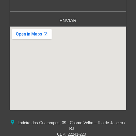
ENVIAR
Ladeira dos Guararapes, 39 - Cosme Velho – Rio de Janeiro /
RJ
CEP: 22241-220