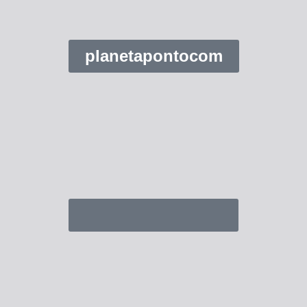
planetapontocom
Turma do Planeta