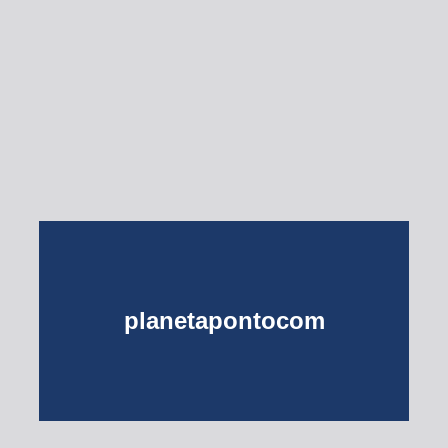
Esse Rio é Meu
planetapontocom