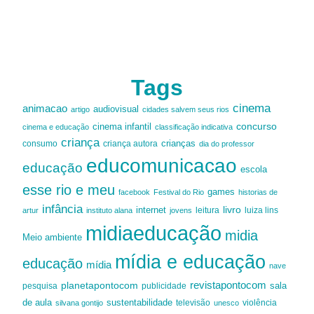
Tags
cinema
animacao
audiovisual
artigo
cidades salvem seus rios
cinema infantil
concurso
cinema e educação
classificação indicativa
criança
criança autora
crianças
consumo
dia do professor
educomunicacao
educação
escola
esse rio e meu
games
facebook
Festival do Rio
historias de
infância
livro
internet
leitura
luiza lins
artur
instituto alana
jovens
midiaeducação
midia
Meio ambiente
mídia e educação
educação
mídia
nave
revistapontocom
planetapontocom
sala
publicidade
pesquisa
de aula
sustentabilidade
silvana gontijo
televisão
unesco
violência