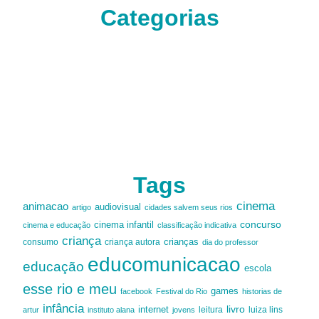
Categorias
Tags
cinema
animacao
audiovisual
artigo
cidades salvem seus rios
cinema infantil
concurso
cinema e educação
classificação indicativa
criança
criança autora
crianças
consumo
dia do professor
educomunicacao
educação
escola
esse rio e meu
games
facebook
Festival do Rio
historias de
infância
livro
internet
leitura
luiza lins
artur
instituto alana
jovens